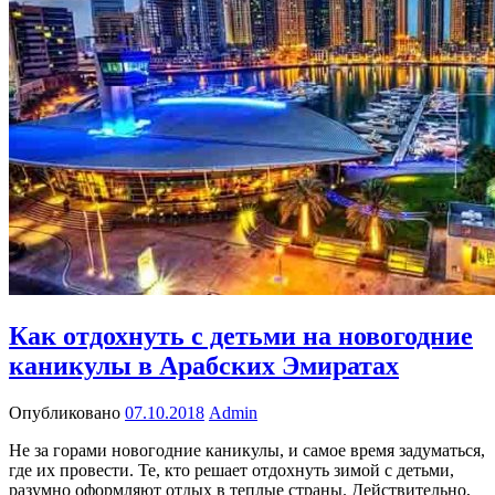
Как отдохнуть с детьми на новогодние
каникулы в Арабских Эмиратах
Опубликовано
07.10.2018
Admin
Не за горами новогодние каникулы, и самое время задуматься,
где их провести. Те, кто решает отдохнуть зимой с детьми,
разумно оформляют отдых в теплые страны. Действительно,