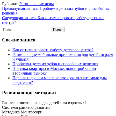
Отправить
Рубрики:
Развивающие игры
Навигация
Предыдущая запись:
Проблемы детских зубов и способы их
решения
по
Следующая запись:
Как оптимизировать работу детского
записям
центра?
Найти:
Свежие записи
Как оптимизировать работу детского центра?
Развивающие мобильные приложения для детей: играем
и учимся
Проблемы детских зубов и способы их решения
Покупка квартиры в Москве: новостройка или
вторичный рынок?
Первые игрушки малыша: что нужно знать молодым
родителям?
Развивающие методики
Раннее развитие: игра для детей или взрослых?
Системы раннего развития
Методика Монтессори