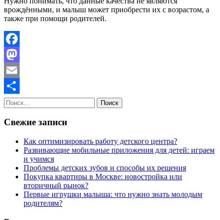
Нужно понимать, что данные качества не являются
врождёнными, и малыш может приобрести их с возрастом, а
также при помощи родителей.
Facebook
Mastodon
Email
Найти:
Отправить
Свежие записи
Как оптимизировать работу детского центра?
Развивающие мобильные приложения для детей: играем
и учимся
Проблемы детских зубов и способы их решения
Покупка квартиры в Москве: новостройка или
вторичный рынок?
Первые игрушки малыша: что нужно знать молодым
родителям?