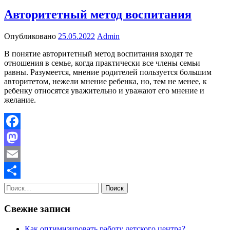
Авторитетный метод воспитания
Опубликовано
25.05.2022
Admin
В понятие авторитетный метод воспитания входят те
отношения в семье, когда практически все члены семьи
равны. Разумеется, мнение родителей пользуется большим
авторитетом, нежели мнение ребенка, но, тем не менее, к
ребенку относятся уважительно и уважают его мнение и
желание.
Facebook
Mastodon
Email
Найти:
Отправить
Свежие записи
Как оптимизировать работу детского центра?