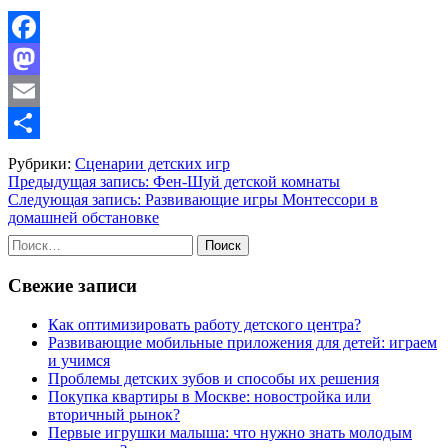
Facebook
Mastodon
Email
Отправить
Рубрики:
Сценарии детских игр
Навигация
Предыдущая запись:
Фен-Шуй детской комнаты
Следующая запись:
Развивающие игры Монтессори в
по
домашней обстановке
записям
Найти:
Свежие записи
Как оптимизировать работу детского центра?
Развивающие мобильные приложения для детей: играем
и учимся
Проблемы детских зубов и способы их решения
Покупка квартиры в Москве: новостройка или
вторичный рынок?
Первые игрушки малыша: что нужно знать молодым