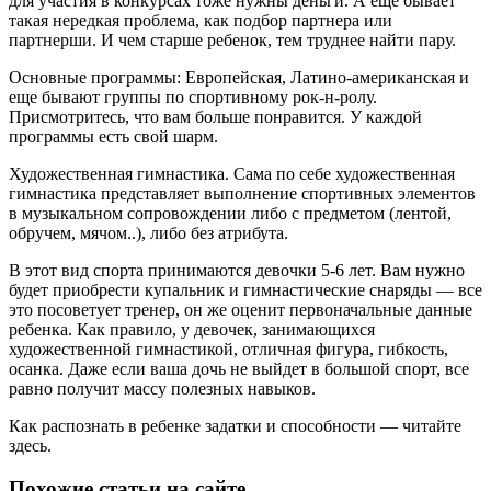
для участия в конкурсах тоже нужны деньги. А еще бывает
такая нередкая проблема, как подбор партнера или
партнерши. И чем старше ребенок, тем труднее найти пару.
Основные программы: Европейская, Латино-американская и
еще бывают группы по спортивному рок-н-ролу.
Присмотритесь, что вам больше понравится. У каждой
программы есть свой шарм.
Художественная гимнастика. Сама по себе художественная
гимнастика представляет выполнение спортивных элементов
в музыкальном сопровождении либо с предметом (лентой,
обручем, мячом..), либо без атрибута.
В этот вид спорта принимаются девочки 5-6 лет. Вам нужно
будет приобрести купальник и гимнастические снаряды — все
это посоветует тренер, он же оценит первоначальные данные
ребенка. Как правило, у девочек, занимающихся
художественной гимнастикой, отличная фигура, гибкость,
осанка. Даже если ваша дочь не выйдет в большой спорт, все
равно получит массу полезных навыков.
Как распознать в ребенке задатки и способности — читайте
здесь.
Похожие статьи на сайте