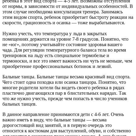
ребенка в этот вид спорта — 4-5 лет. Возможны отступления
от нормы, в зависимости от индивидуальных особенностей. В
этом случае необходима консультация тренера. Занимаясь
этим видом спорта, ребенок приобретает быстроту реакции на
скорости, грациозность и осанка — тоже вырабатываются.
Нужно учесть, что температура у льда в закрытых
помещениях держится на уровне 7-8 градусов. Понятно, что
не «юг», поэтому учитывайте состояние здоровья вашего
чада. Для регуляции температурного баланса тела во время
тренировок на льду есть специальное термобелье и
термоноски, и все это имеет важность ни чуть не меньше, чем
приобретение профессиональных ботинок и лезвий.
Бальные танцы. Бальные танцы весьма красивый вид спорта.
Чего стоит одна походка или осанка танцора. Понятно, что
многие родители хотели бы видеть своего ребенка в рядах
пластично двигающихся пар в блистательных нарядах. Так
что же нужно учесть, прежде чем попасть в число учеников
бальных танцев.
В данное направление принимаются дети с 4-6 лет. Очень
важно иметь в виду, что бальные танцы — весьма
дорогостоящий вид занятий, и в первую очередь это
относится к костюмам для выступлений, обуви, и собственно