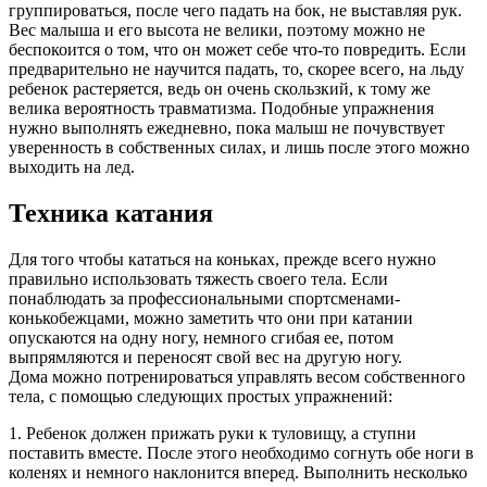
группироваться, после чего падать на бок, не выставляя рук.
Вес малыша и его высота не велики, поэтому можно не
беспокоится о том, что он может себе что-то повредить. Если
предварительно не научится падать, то, скорее всего, на льду
ребенок растеряется, ведь он очень скользкий, к тому же
велика вероятность травматизма. Подобные упражнения
нужно выполнять ежедневно, пока малыш не почувствует
уверенность в собственных силах, и лишь после этого можно
выходить на лед.
Техника катания
Для того чтобы кататься на коньках, прежде всего нужно
правильно использовать тяжесть своего тела. Если
понаблюдать за профессиональными спортсменами-
конькобежцами, можно заметить что они при катании
опускаются на одну ногу, немного сгибая ее, потом
выпрямляются и переносят свой вес на другую ногу.
Дома можно потренироваться управлять весом собственного
тела, с помощью следующих простых упражнений:
1. Ребенок должен прижать руки к туловищу, а ступни
поставить вместе. После этого необходимо согнуть обе ноги в
коленях и немного наклонится вперед. Выполнить несколько