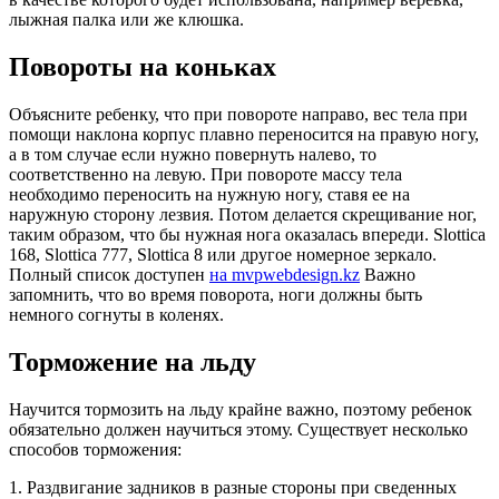
лыжная палка или же клюшка.
Повороты на коньках
Объясните ребенку, что при повороте направо, вес тела при
помощи наклона корпус плавно переносится на правую ногу,
а в том случае если нужно повернуть налево, то
соответственно на левую. При повороте массу тела
необходимо переносить на нужную ногу, ставя ее на
наружную сторону лезвия. Потом делается скрещивание ног,
таким образом, что бы нужная нога оказалась впереди. Slottica
168, Slottica 777, Slottica 8 или другое номерное зеркало.
Полный список доступен
на mvpwebdesign.kz
Важно
запомнить, что во время поворота, ноги должны быть
немного согнуты в коленях.
Торможение на льду
Научится тормозить на льду крайне важно, поэтому ребенок
обязательно должен научиться этому. Существует несколько
способов торможения:
1. Раздвигание задников в разные стороны при сведенных