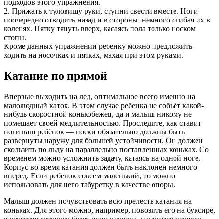
подходов этого упражнения.
2. Прижать к туловищу руки, ступни свести вместе. Ноги
поочередно отводить назад и в стороны, немного сгибая их в
коленях. Пятку тянуть вверх, касаясь пола только носком
стопы.
Кроме данных упражнений ребёнку можно предложить
ходить на носочках и пятках, махая при этом руками.
Катание по прямой
Впервые выходить на лед, оптимальное всего именно на
малолюдный каток. В этом случае ребенка не собьёт какой-
нибудь скоростной конькобежец, да и малыш никому не
помешает своей медлительностью. Проследите, как ставит
ноги ваш ребёнок — носки обязательно должны быть
развернуты наружу для большей устойчивости. Он должен
скользить по льду на параллельно поставленных коньках. Со
временем можно усложнить задачу, катаясь на одной ноге.
Корпус во время катания должен быть наклонен немного
вперед. Если ребенок совсем маленький, то можно
использовать для него табуретку в качестве опоры.
Малыш должен почувствовать всю прелесть катания на
коньках. Для этого можно, например, повозить его на буксире,
в качестве которого будет использована, например веревка,