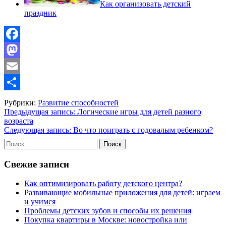
Как организовать детский
праздник
Facebook
Mastodon
Email
Отправить
Рубрики:
Развитие способностей
Навигация
Предыдущая запись:
Логические игры для детей разного
возраста
по
Следующая запись:
Во что поиграть с годовалым ребенком?
записям
Найти:
Свежие записи
Как оптимизировать работу детского центра?
Развивающие мобильные приложения для детей: играем
и учимся
Проблемы детских зубов и способы их решения
Покупка квартиры в Москве: новостройка или