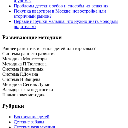
и учимся
Проблемы детских зубов и способы их решения
Покупка квартиры в Москве: новостройка или
вторичный рынок?
Первые игрушки малыша: что нужно знать молодым
родителям?
Развивающие методики
Раннее развитие: игра для детей или взрослых?
Системы раннего развития
Методика Монтессори
Методика П.Тюленева
Система Никитиных
Система Г.Домана
Система Н.Зайцева
Методика Сесиль Лупан
Вальдорфская педагогика
Пальчиковая методика
Рубрики
Воспитание детей
Детские забавы
Детские развлечения