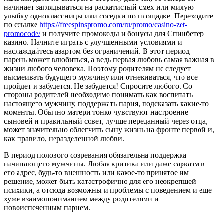
начинает заглядываться на раскатистый смех или милую
улыбку одноклассницы или соседки по площадке. Переходите
по ссылке
https://freespinspromo.com/ru/promo/casino-zet-
promocode/
и получите промокоды и бонусы для Спинбетер
казино. Начните играть с улучшенными условиями и
наслаждайтесь азартом без ограничений. В этот период
парень может влюбиться, а ведь первая любовь самая важная в
жизни любого человека. Поэтому родителям не следует
высмеивать будущего мужчину или отнекиваться, что все
пройдет и забудется. Не забудется! Спросите любого. Со
стороны родителей необходимо понимать как воспитать
настоящего мужчину, поддержать парня, подсказать какие-то
моменты. Обычно матери тонко чувствуют настроение
сыновей и правильный совет, лучше переданный через отца,
может значительно облегчить сыну жизнь на фронте первой и,
как правило, неразделенной любви.
В период полового созревания обязательна поддержка
начинающего мужчины. Любая критика или даже сарказм в
его адрес, будь-то внешность или какое-то принятое им
решение, может быть катастрофично для его неокрепшей
психики, а отсюда возможны и проблемы с поведением и еще
хуже взаимопониманием между родителями и
новоиспеченным парнем.