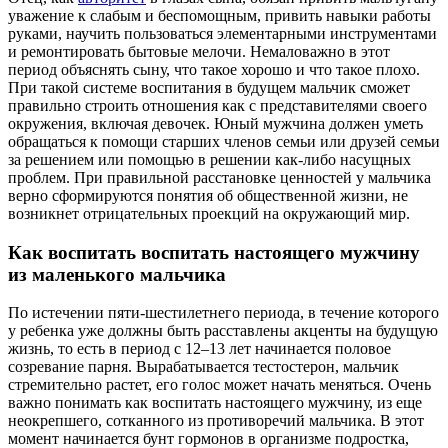
уважение к слабым и беспомощным, привить навыки работы
руками, научить пользоваться элементарными инструментами
и ремонтировать бытовые мелочи. Немаловажно в этот
период объяснять сыну, что такое хорошо и что такое плохо.
При такой системе воспитания в будущем мальчик сможет
правильно строить отношения как с представителями своего
окружения, включая девочек. Юный мужчина должен уметь
обращаться к помощи старших членов семьи или друзей семьи
за решением или помощью в решении как-либо насущных
проблем. При правильной расстановке ценностей у мальчика
верно сформируются понятия об общественной жизни, не
возникнет отрицательных проекций на окружающий мир.
Как воспитать воспитать настоящего мужчину
из маленького мальчика
По истечении пяти-шестилетнего периода, в течение которого
у ребенка уже должны быть расставлены акценты на будущую
жизнь, то есть в период с 12–13 лет начинается половое
созревание парня. Вырабатывается тестостерон, мальчик
стремительно растет, его голос может начать меняться. Очень
важно понимать как воспитать настоящего мужчину, из еще
неокрепшего, сотканного из противоречий мальчика. В этот
момент начинается бунт гормонов в организме подростка,