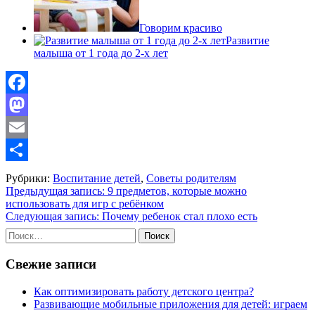
Говорим красиво
Развитие
малыша от 1 года до 2-х лет
Facebook
Mastodon
Email
Отправить
Рубрики:
Воспитание детей
,
Советы родителям
Навигация
Предыдущая запись:
9 предметов, которые можно
использовать для игр с ребёнком
по
Следующая запись:
Почему ребенок стал плохо есть
записям
Найти:
Свежие записи
Как оптимизировать работу детского центра?
Развивающие мобильные приложения для детей: играем