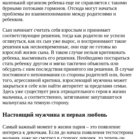
маленький организм ребенка еще не справляется с такими
бурными потоками гормонов. Отсюда могут начаться
проблемы во взаимопонимании между родителями и
ребенком.
Сын начинает считать себя взрослым и принимает
соответствующие решения, тогда как родители не успели
оглянуться, как их сын уже вырос, и воспринимают такие
решения как несвоевременные, они еще не готовы ко
взрослой жизни сына. В таком случае нельзя критиковать
ребенка, высмеивать его решения. Необходимо постараться
стать ребенку другом и мягко тактично объяснить или
обсудить с ним последствия принятого им решения. В случае
постоянного непонимания со стороны родителей или, более
того, агрессивной критики, взрослеющий мужчина может
закрыться в себе или найти авторитет за пределами семьи.
Здесь уже существует риск отрицательного героя в жизни
мальчика, а соответственно, затягивание запутавшегося
мальчугана на темную сторону.
Настоящий мужчина и первая любовь
Самый важный момент в жизни парня – это появление
интереса к девочкам. Если до начала появления тестостерона
мальчик даже не смотрел в сторону девочек, то теперь он