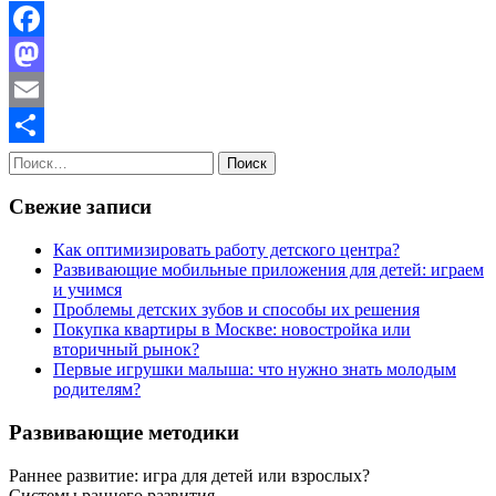
Facebook
Mastodon
Email
Найти:
Отправить
Свежие записи
Как оптимизировать работу детского центра?
Развивающие мобильные приложения для детей: играем
и учимся
Проблемы детских зубов и способы их решения
Покупка квартиры в Москве: новостройка или
вторичный рынок?
Первые игрушки малыша: что нужно знать молодым
родителям?
Развивающие методики
Раннее развитие: игра для детей или взрослых?
Системы раннего развития