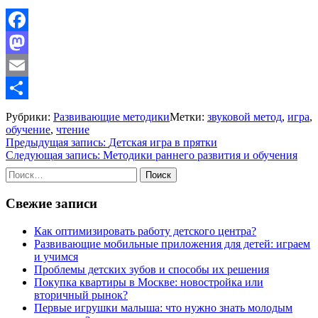
Facebook
Mastodon
Email
Отправить
Рубрики:
Развивающие методики
Метки:
звуковой метод
,
игра
,
обучение
,
чтение
Навигация
Предыдущая запись:
Детская игра в прятки
Следующая запись:
Методики раннего развития и обучения
по
Найти:
записям
Свежие записи
Как оптимизировать работу детского центра?
Развивающие мобильные приложения для детей: играем
и учимся
Проблемы детских зубов и способы их решения
Покупка квартиры в Москве: новостройка или
вторичный рынок?
Первые игрушки малыша: что нужно знать молодым