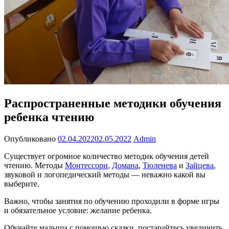
Распространенные методики обучения
ребенка чтению
Опубликовано
02.04.2022
02.05.2022
Admin
Существует огромное количество методик обучения детей
чтению. Методы
Монтессори
,
Домана
,
Тюленева
и
Зайцева
,
звуковой и логопедический методы — неважно какой вы
выберите.
Важно, чтобы занятия по обучению проходили в форме игры
и обязательное условие: желание ребенка.
Обучайте малыша с помощью сказки, постарайтесь увеличить