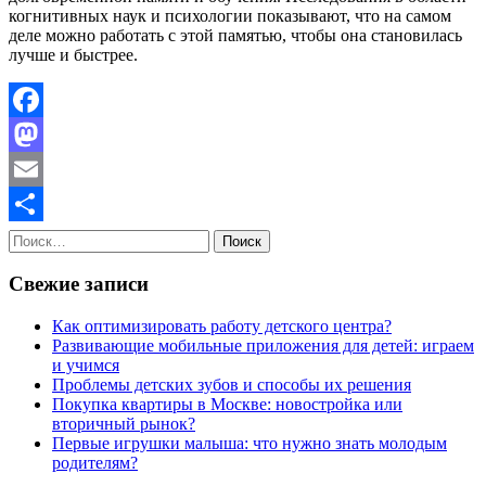
когнитивных наук и психологии показывают, что на самом
деле можно работать с этой памятью, чтобы она становилась
лучше и быстрее.
Facebook
Mastodon
Email
Найти:
Отправить
Свежие записи
Как оптимизировать работу детского центра?
Развивающие мобильные приложения для детей: играем
и учимся
Проблемы детских зубов и способы их решения
Покупка квартиры в Москве: новостройка или
вторичный рынок?
Первые игрушки малыша: что нужно знать молодым
родителям?