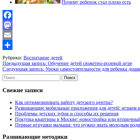
Почему ребенок стал плохо есть
Facebook
Mastodon
Email
Отправить
Рубрики:
Воспитание детей
Навигация
Предыдущая запись:
Обучение детей сюжетно-ролевой игре
Следующая запись:
Уроки самостоятельности для ребенка дошк
по
Найти:
записям
Свежие записи
Как оптимизировать работу детского центра?
Развивающие мобильные приложения для детей: играем 
Проблемы детских зубов и способы их решения
Покупка квартиры в Москве: новостройка или вторичны
Первые игрушки малыша: что нужно знать молодым роди
Развивающие методики