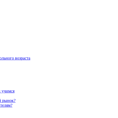
ольного возраста
и учимся
й рынок?
телям?