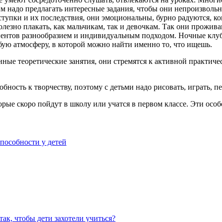
м надо предлагать интересные задания, чтобы они непроизволь
пки и их последствия, они эмоциональны, бурно радуются, когда
полезно плакать, как мальчикам, так и девочкам. Так они прожи
иентов разнообразием и индивидуальным подходом. Ночные клу
бую атмосферу, в которой можно найти именно то, что ищешь.
ые теоретические занятия, они стремятся к активной практичес
ность к творчеству, поэтому с детьми надо рисовать, играть, пе
орые скоро пойдут в школу или учатся в первом классе. Эти особ
пособности у детей
ак, чтобы дети захотели учиться?