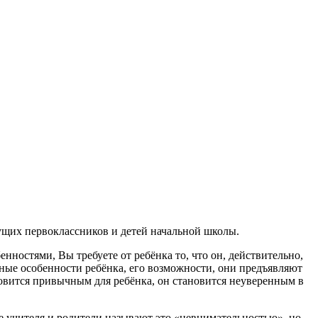
ущих первоклассников и детей начальной школы.
енностями, Вы требуете от ребёнка то, что он, действительно,
ные особенности ребёнка, его возможности, они предъявляют
ановится привычным для ребёнка, он становится неуверенным в
ие учителя и родители называют это «невнимательностью», но