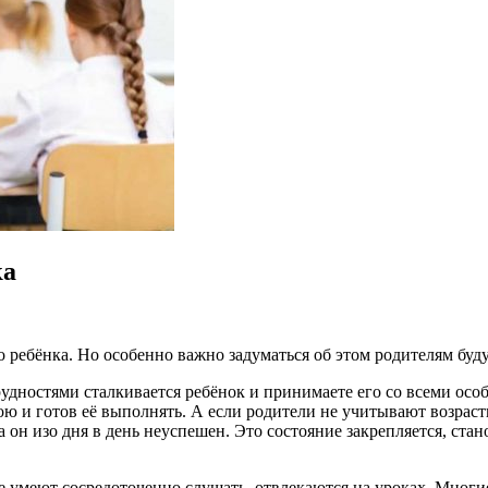
ка
 ребёнка. Но особенно важно задуматься об этом родителям буд
рудностями сталкивается ребёнок и принимаете его со всеми особ
ою и готов её выполнять.
А если родители не учитывают возраст
а он изо дня в день неуспешен. Это состояние закрепляется, ст
 не умеют сосредоточенно слушать, отвлекаются на уроках. Мног