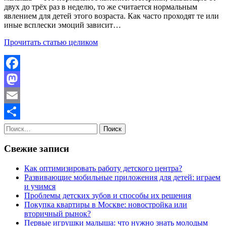
двух до трёх раз в неделю, то же считается нормальным
явлением для детей этого возраста. Как часто проходят те или
иные всплески эмоций зависит…
Прочитать статью целиком
Facebook
Mastodon
Email
Найти:
Отправить
Свежие записи
Как оптимизировать работу детского центра?
Развивающие мобильные приложения для детей: играем
и учимся
Проблемы детских зубов и способы их решения
Покупка квартиры в Москве: новостройка или
вторичный рынок?
Первые игрушки малыша: что нужно знать молодым