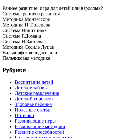
Раннее развитие: игра для детей или взрослых?
Системы раннего развития
Методика Монтессори
Методика П.Тюленева
Система Никитиных
Система Г.Домана
Система Н.Зайцева
Методика Сесиль Лупан
Вальдорфская педагогика
Пальчиковая методика
Рубрики
Воспитание детей
Детские забавы
Детские развлечения
Детский гороскоп
Здоровье ребенка
Полезные статьи
Потешки
Развивающие игры
Развивающие методики
Развитие способностей
Роль животных в развитии