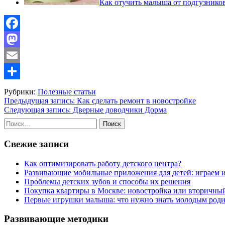
Как отучить малыша от подгузнико
Facebook
Mastodon
Email
Отправить
Рубрики:
Полезные статьи
Навигация
Предыдущая запись:
Как сделать ремонт в новостройке
Следующая запись:
Дверные доводчики Дорма
по
Найти:
записям
Свежие записи
Как оптимизировать работу детского центра?
Развивающие мобильные приложения для детей: играем 
Проблемы детских зубов и способы их решения
Покупка квартиры в Москве: новостройка или вторичны
Первые игрушки малыша: что нужно знать молодым роди
Развивающие методики