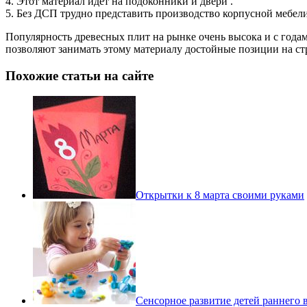
4. Этот материал идет на подоконники и двери .
5. Без ДСП трудно представить производство корпусной мебели
Популярность древесных плит на рынке очень высока и с годами
позволяют занимать этому материалу достойные позиции на с
Похожие статьи на сайте
Открытки к 8 марта своими руками
Сенсорное развитие детей раннего в