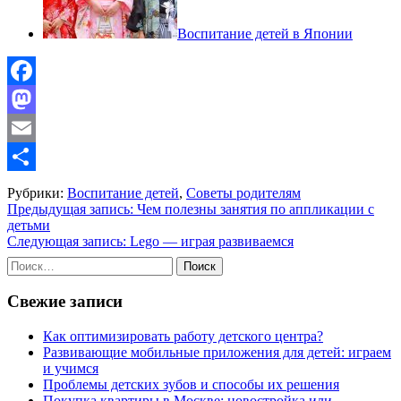
Воспитание детей в Японии
Facebook
Mastodon
Email
Отправить
Рубрики:
Воспитание детей
,
Советы родителям
Навигация
Предыдущая запись:
Чем полезны занятия по аппликации с
детьми
по
Следующая запись:
Lego — играя развиваемся
записям
Найти:
Свежие записи
Как оптимизировать работу детского центра?
Развивающие мобильные приложения для детей: играем
и учимся
Проблемы детских зубов и способы их решения
Покупка квартиры в Москве: новостройка или