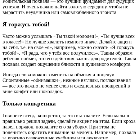
Родительская похвала — это лучший фундамент для будущих
успехов. И очень важно найти золотую середину, чтобы не
вырастить неудачника или самовлюбленного эгоиста.
Я горжусь тобой!
Часто можно услышать «Ты такой молодец!», «Ты лучше всех
в классе!» Но лучше хвалить немного иначе. Делайте акцент
на себя, т.е. на свое «я», например, можно сказать «Я горжусь
тобой!», «Я рада, что у тебя все получилось». Таким образом
ребенок поймет, что его действия важны для родителей. Такая
похвала создает ощущение близости и душевного комфорта.
Иногда слова можно заменить на объятия и поцелуи.
Спонтанные «обнимашки», нежные взгляды, поглаживания
— все это важно не менее слов и ежедневных поощрений в
виде конфет или шоколадок.
Только конкретика
Говорите всегда конкретно, за что вы хвалите. Если малыш
правильно решил задачи, сделайте акцент на этом. Если кроха
навел порядок, похвалите его за уборку. При этом не
поленитесь обратить внимание на мелочи. Например, похвала
за красиво разложенные учебники или аккуратно