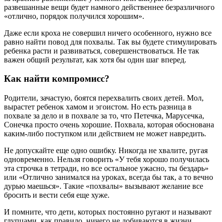
развешанные вещи будет намного действеннее безразличного
«отлично, порядок получился хорошим».
Даже если кроха не совершил ничего особенного, нужно все
равно найти повод для похвалы. Так вы будете стимулировать
ребенка расти и развиваться, совершенствоваться. Не так
важен общий результат, как хотя бы один шаг вперед.
Как найти компромисс?
Родители, зачастую, боятся перехвалить своих детей. Мол,
вырастет ребенок хамом и эгоистом. Но есть разница в
похвале за дело и в похвале за то, что Петечка, Марусечка,
Сонечка просто очень хорошие. Похвала, которая обоснована
каким-либо поступком или действием не может навредить.
Не допускайте еще одно ошибку. Никогда не хвалите, ругая
одновременно. Нельзя говорить «У тебя хорошо получилась
эта строчка в тетради, но все остальное ужасно, ты бездарь»
или «Отлично занимался на уроках, всегда бы так, а то вечно
дурью маешься». Такие «похвалы» вызывают желание все
бросить и вести себя еще хуже.
И помните, что дети, которых постоянно ругают и называют
глупцами, как правило, ничего не добиваются в жизни,