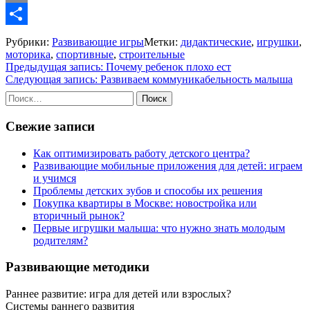
Email
Отправить
Рубрики:
Развивающие игры
Метки:
дидактические
,
игрушки
,
моторика
,
спортивные
,
строительные
Навигация
Предыдущая запись:
Почему ребенок плохо ест
Следующая запись:
Развиваем коммуникабельность малыша
по
Найти:
записям
Свежие записи
Как оптимизировать работу детского центра?
Развивающие мобильные приложения для детей: играем
и учимся
Проблемы детских зубов и способы их решения
Покупка квартиры в Москве: новостройка или
вторичный рынок?
Первые игрушки малыша: что нужно знать молодым
родителям?
Развивающие методики
Раннее развитие: игра для детей или взрослых?
Системы раннего развития