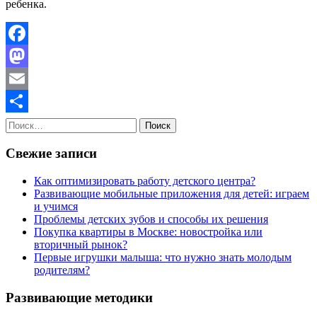
ребенка.
Facebook
Mastodon
Email
Найти:
Отправить
Свежие записи
Как оптимизировать работу детского центра?
Развивающие мобильные приложения для детей: играем
и учимся
Проблемы детских зубов и способы их решения
Покупка квартиры в Москве: новостройка или
вторичный рынок?
Первые игрушки малыша: что нужно знать молодым
родителям?
Развивающие методики