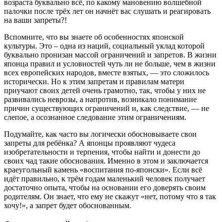
возраста буквально всё, по какому мановению волшебной
палочки после трёх лет он начнёт вас слушать и реагировать
на ваши запреты?!
Вспомните, что вы знаете об особенностях японской
культуры. Это – одна из наций, социальный уклад которой
буквально пронизан массой ограничений и запретов. В жизни
японца правил и условностей чуть ли не больше, чем в жизни
всех европейских народов, вместе взятых, — это сложилось
исторически. Но к этим запретам и правилам матери
приучают своих детей очень грамотно, так, чтобы у них не
развивались неврозы, а напротив, возникало понимание
причин существующих ограничений и, как следствие, — не
слепое, а осознанное следование этим ограничениям.
Подумайте, как часто вы логически обосновываете свои
запреты для ребёнка? А японцы проявляют чудеса
изобретательности и терпения, чтобы найти и донести до
своих чад такие обоснования. Именно в этом и заключается
краеугольный камень «воспитания по-японски». Если всё
идёт правильно, к трём годам маленький человек получает
достаточно опыта, чтобы на основании его доверять своим
родителям. Он знает, что ему не скажут «нет, потому что я так
хочу!», а запрет будет обоснованным.