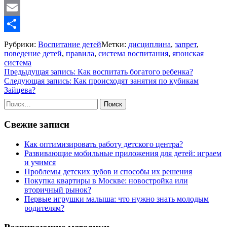
Mastodon
Email
Отправить
Рубрики:
Воспитание детей
Метки:
дисциплина
,
запрет
,
поведение детей
,
правила
,
система воспитания
,
японская
система
Навигация
Предыдущая запись:
Как воспитать богатого ребенка?
Следующая запись:
Как происходят занятия по кубикам
по
Зайцева?
записям
Найти:
Свежие записи
Как оптимизировать работу детского центра?
Развивающие мобильные приложения для детей: играем
и учимся
Проблемы детских зубов и способы их решения
Покупка квартиры в Москве: новостройка или
вторичный рынок?
Первые игрушки малыша: что нужно знать молодым
родителям?