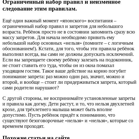
Ограниченный набор правил и неизменное
следование этим правилам.
Ещё один важный момент «японского» воспитания –
ограниченный набор правил и запретов для небольшого
возраста. Ребёнок просто не в состоянии запомнить сразу всю
массу запретов. Для начала необходимо привить ему
небольшой набор основных «нельзя» (помните – с логичным
обоснованием!). Кстати, для того, чтобы эти правила ребёнок
выполнял всегда, вы сами не должны допускать исключений.
Если вы запрещаете своему ребёнку залезать на подоконник,
не стоит ставить его туда, чтобы он из окна помахал
уходящим гостям. Такое ваше действие на корню погубит
понимание запрета: раз можно один раз, значит, можно и
второй, и вообще – стоит ли придерживаться запрета, который
сами родители нарушают?
С другой стороны, не воспринимайте установленные запреты
и правила как догму. Дети растут, и то, что нельзя двухлетней
крохе, для трёхлетнего малыша может быть вполне
допустимо. Пусть ребёнок придёт к пониманию, что
существуют безоговорочные «нельзя» и «нельзя», которые со
временем проходят.
Похожие статьи на сайте