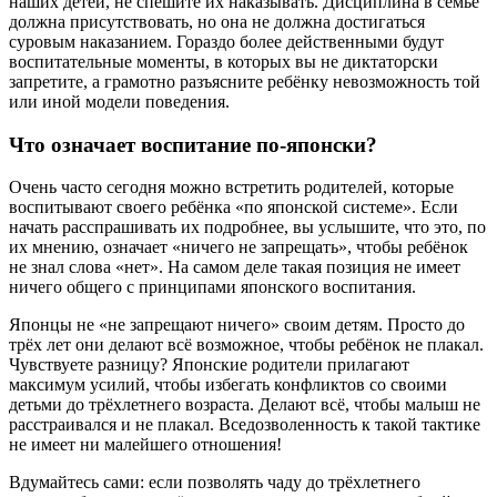
наших детей, не спешите их наказывать. Дисциплина в семье
должна присутствовать, но она не должна достигаться
суровым наказанием. Гораздо более действенными будут
воспитательные моменты, в которых вы не диктаторски
запретите, а грамотно разъясните ребёнку невозможность той
или иной модели поведения.
Что означает воспитание по-японски?
Очень часто сегодня можно встретить родителей, которые
воспитывают своего ребёнка «по японской системе». Если
начать расспрашивать их подробнее, вы услышите, что это, по
их мнению, означает «ничего не запрещать», чтобы ребёнок
не знал слова «нет». На самом деле такая позиция не имеет
ничего общего с принципами японского воспитания.
Японцы не «не запрещают ничего» своим детям. Просто до
трёх лет они делают всё возможное, чтобы ребёнок не плакал.
Чувствуете разницу? Японские родители прилагают
максимум усилий, чтобы избегать конфликтов со своими
детьми до трёхлетнего возраста. Делают всё, чтобы малыш не
расстраивался и не плакал. Вседозволенность к такой тактике
не имеет ни малейшего отношения!
Вдумайтесь сами: если позволять чаду до трёхлетнего