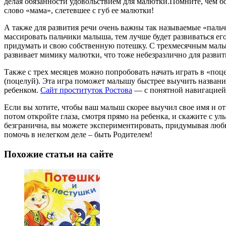
делая обязанности удовольствием для малютки.Помните, чем бо
слово «мама», слетевшее с губ ее малютки!
А также для развития речи очень важны так называемые «пальч
массировать пальчики малыша, тем лучше будет развиваться ег
придумать и свою собственную потешку. С трехмесячным малыш
развивает мимику малютки, что тоже небезразлично для развит
Также с трех месяцев можно попробовать начать играть в «поц
(поцелуй). Эта игра поможет малышу быстрее выучить названия
ребенком.
Сайт проституток Ростова
— с понятной навигацией
Если вы хотите, чтобы ваш малыш скорее выучил свое имя и откл
потом откройте глаза, смотря прямо на ребенка, и скажите с ул
безгранична, вы можете экспериментировать, придумывая люб
помочь в нелегком деле – быть Родителем!
Похожие статьи на сайте