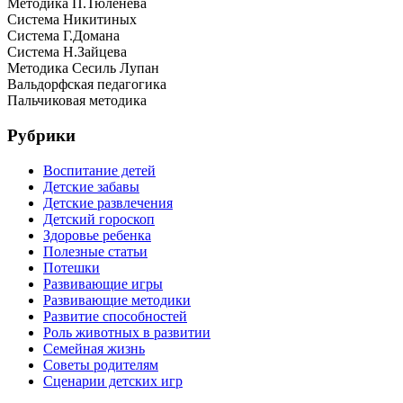
Методика П.Тюленева
Система Никитиных
Система Г.Домана
Система Н.Зайцева
Методика Сесиль Лупан
Вальдорфская педагогика
Пальчиковая методика
Рубрики
Воспитание детей
Детские забавы
Детские развлечения
Детский гороскоп
Здоровье ребенка
Полезные статьи
Потешки
Развивающие игры
Развивающие методики
Развитие способностей
Роль животных в развитии
Семейная жизнь
Советы родителям
Сценарии детских игр