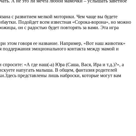
чать. А не это ли мечта любой мамочки – услышать заветное
зана с развитием мелкой моторики. Чем чаще вы будете
рибаутки. Подойдет всем известная «Сорока-ворона», но можно
жицы, он с радостью будет повторять за вами. Эта игра
при этом говоря ее название. Например, «Вот наш животик»
для поддержания эмоционального контакта между мамой и
просите: «А где наш(-а) Юра (Саша, Вася, Ира и т.д.)?», а
 рискуете напугать малыша. В общем, фантазия родителей
.Здесь представлены лишь наброски, которые могут вам