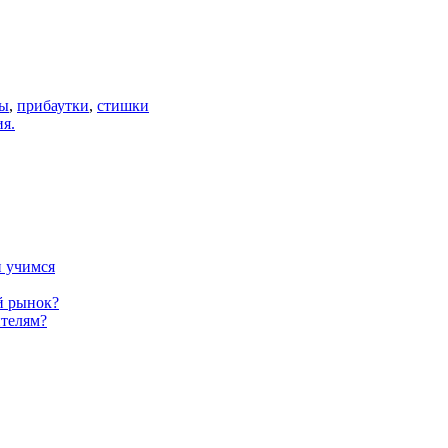
ры
,
прибаутки
,
стишки
я.
и учимся
й рынок?
телям?