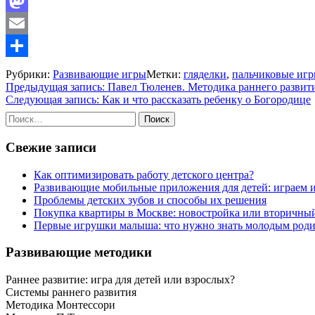
Facebook
Mastodon
Email
Отправить
Рубрики:
Развивающие игры
Метки:
гляделки
,
пальчиковые иг
Навигация
Предыдущая запись:
Павел Тюленев. Методика раннего развити
Следующая запись:
Как и что рассказать ребенку о Богородице
по
Найти:
записям
Свежие записи
Как оптимизировать работу детского центра?
Развивающие мобильные приложения для детей: играем 
Проблемы детских зубов и способы их решения
Покупка квартиры в Москве: новостройка или вторичны
Первые игрушки малыша: что нужно знать молодым роди
Развивающие методики
Раннее развитие: игра для детей или взрослых?
Системы раннего развития
Методика Монтессори