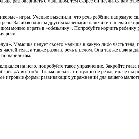
льше разговаривать с малышом, тем скорее он научится вам отве
иковые» игры. Ученые выяснили, что речь ребёнка напрямую свя
о речь. Загибая один за другим маленькие пальчики напевайте п
ом можно играть в «обезьянку». Попробуйте корчить ребенку ро
ия речи.
елуи». Мамочка целует своего малыша в какую-либо часть тела, 
 частей тела, а также развить речь в целом. Она так же важна 
 по вариантам.
икался на него, попробуйте такое упражнение. Закройте глаза и с
ыбкой: «А вот он!». Только делать это нужно не резко, иначе вы
ые игровые формы развивающих упражнений для вашего малютки