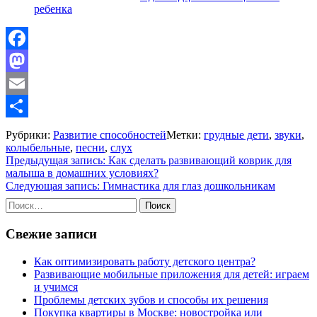
ребенка
Facebook
Mastodon
Email
Отправить
Рубрики:
Развитие способностей
Метки:
грудные дети
,
звуки
,
колыбельные
,
песни
,
слух
Навигация
Предыдущая запись:
Как сделать развивающий коврик для
малыша в домашних условиях?
по
Следующая запись:
Гимнастика для глаз дошкольникам
записям
Найти:
Свежие записи
Как оптимизировать работу детского центра?
Развивающие мобильные приложения для детей: играем
и учимся
Проблемы детских зубов и способы их решения
Покупка квартиры в Москве: новостройка или