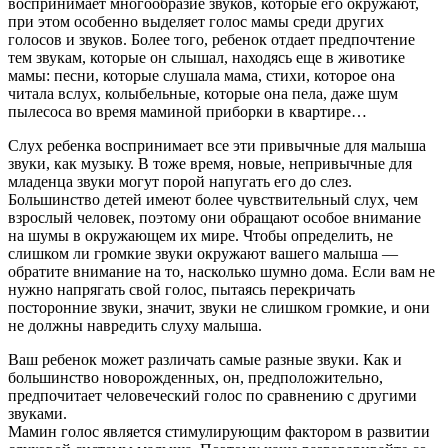
воспринимает многообразие звуков, которые его окружают,
при этом особенно выделяет голос мамы среди других
голосов и звуков. Более того, ребенок отдает предпочтение
тем звукам, которые он слышал, находясь еще в животике
мамы: песни, которые слушала мама, стихи, которое она
читала вслух, колыбельные, которые она пела, даже шум
пылесоса во время маминой приборки в квартире…
Слух ребенка воспринимает все эти привычные для малыша
звуки, как музыку. В тоже время, новые, непривычные для
младенца звуки могут порой напугать его до слез.
Большинство детей имеют более чувствительный слух, чем
взрослый человек, поэтому они обращают особое внимание
на шумы в окружающем их мире. Чтобы определить, не
слишком ли громкие звуки окружают вашего малыша —
обратите внимание на то, насколько шумно дома. Если вам не
нужно напрягать свой голос, пытаясь перекричать
посторонние звуки, значит, звуки не слишком громкие, и они
не должны навредить слуху малыша.
Ваш ребенок может различать самые разные звуки. Как и
большинство новорожденных, он, предположительно,
предпочитает человеческий голос по сравнению с другими
звуками.
Мамин голос является стимулирующим фактором в развитии