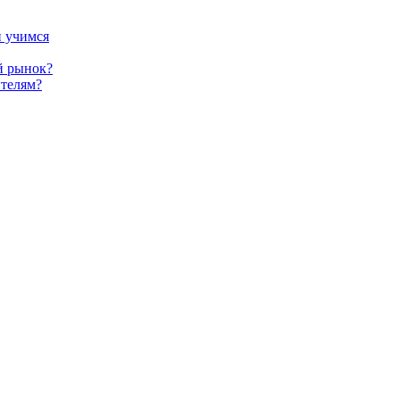
и учимся
й рынок?
телям?